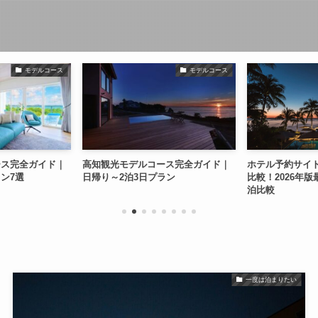
モデルコース
モデルコース
ース完全ガイド｜
高知観光モデルコース完全ガイド｜
ホテル予約サイ
ン7選
日帰り～2泊3日プラン
比較！2026年
泊比較
一度は泊まりたい