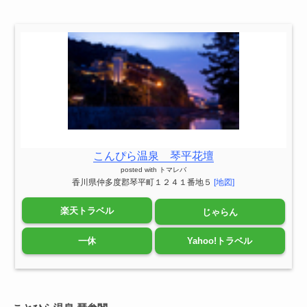
こんぴら温泉 琴平花壇
posted with
トマレバ
香川県仲多度郡琴平町１２４１番地５
[地図]
楽天トラベル
じゃらん
一休
Yahoo!トラベル