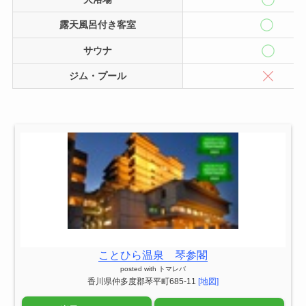
露天風呂付き客室
サウナ
ジム・プール
ことひら温泉 琴参閣
posted with
トマレバ
香川県仲多度郡琴平町685-11
[地図]