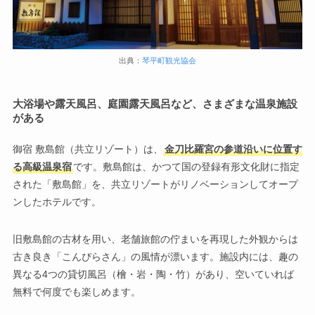
出典：
琴平町観光協会
大浴場や露天風呂、庭園露天風呂など、さまざまな温泉施設
がある
御宿 敷島館（共立リゾート）は、
金刀比羅宮の参道沿いに位置す
る高級温泉宿
です。敷島館は、かつて国の登録有形文化財に指定
された「敷島館」を、共立リゾートがリノベーションしてオープ
ンしたホテルです。
旧敷島館の古材を用い、老舗旅館の佇まいを再現した外観からは
古き良き「こんぴらさん」の風情が漂います。施設内には、趣の
異なる4つの貸切風呂（檜・岩・陶・竹）があり、空いていれば
無料で何度でも楽しめます。