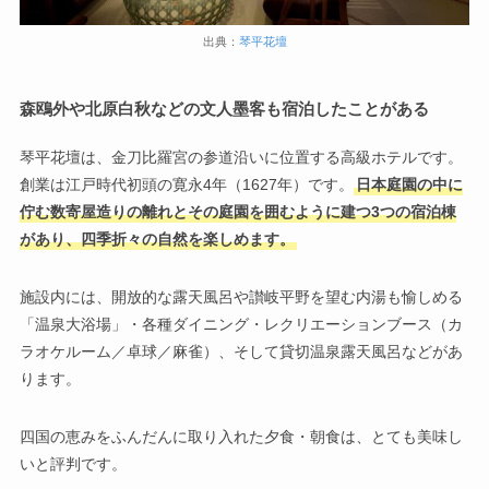
出典：
琴平花壇
森鴎外や北原白秋などの文人墨客も宿泊したことがある
琴平花壇は、金刀比羅宮の参道沿いに位置する高級ホテルです。
創業は江戸時代初頭の寛永4年（1627年）です。
日本庭園の中に
佇む数寄屋造りの離れとその庭園を囲むように建つ3つの宿泊棟
があり、四季折々の自然を楽しめます。
施設内には、開放的な露天風呂や讃岐平野を望む内湯も愉しめる
「温泉大浴場」・各種ダイニング・レクリエーションブース（カ
ラオケルーム／卓球／麻雀）、そして貸切温泉露天風呂などがあ
ります。
四国の恵みをふんだんに取り入れた夕食・朝食は、とても美味し
いと評判です。