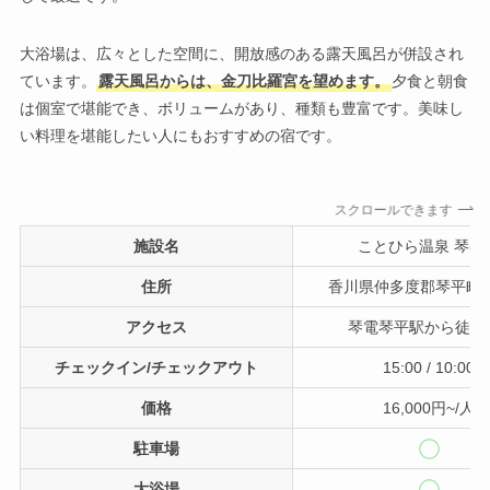
大浴場は、広々とした空間に、開放感のある露天風呂が併設され
ています。
露天風呂からは、金刀比羅宮を望めます。
夕食と朝食
は個室で堪能でき、ボリュームがあり、種類も豊富です。美味し
い料理を堪能したい人にもおすすめの宿です。
スクロールできます
施設名
ことひら温泉 琴参
住所
香川県仲多度郡琴平町68
アクセス
琴電琴平駅から徒歩
チェックイン/チェックアウト
15:00 / 10:00
価格
16,000円~/人
駐車場
大浴場