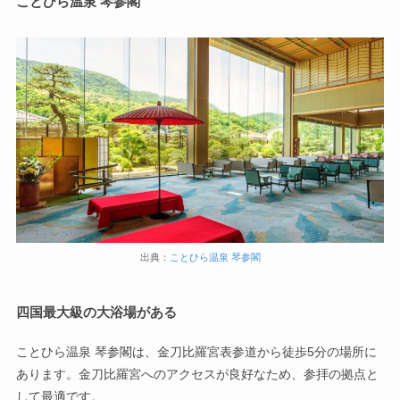
ことひら温泉 琴参閣
出典：
ことひら温泉 琴参閣
四国最大級の大浴場がある
ことひら温泉 琴参閣は、金刀比羅宮表参道から徒歩5分の場所に
あります。金刀比羅宮へのアクセスが良好なため、参拝の拠点と
して最適です。