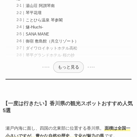
湯山荘 阿讃琴南
琴平花壇
ことひら温泉 琴参閣
燧-Hiuchi-
SANA MANE
御宿 敷島館（共立リゾート）
ダイワロイネットホテル高松
琴平グランドホテル 桜の抄
もっと見る
【一度は行きたい】香川県の観光スポットおすすめ人気
5選
瀬戸内海に面し、四国の北東部に位置する香川県。
面積は全国一
小さいですが、豊かな自然や歴史、文化が魅力の県
です。