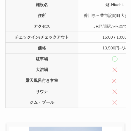
施設名
燧-Hiuchi-
住所
香川県三豊市詫間町大浜甲2
アクセス
JR詫間駅から車で1
チェックイン/チェックアウト
15:00 / 10:00
価格
13,500円~/人
駐車場
大浴場
露天風呂付き客室
サウナ
ジム・プール