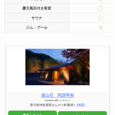
露天風呂付き客室
サウナ
ジム・プール
湯山荘 阿讃琴南
posted with
トマレバ
香川県仲多度郡まんのう町勝浦１
[地図]