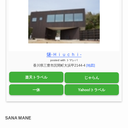
燧‐Ｈｉｕｃｈｉ‐
posted with
トマレバ
香川県三豊市詫間町大浜甲2144-4
[地図]
楽天トラベル
じゃらん
一休
Yahoo!トラベル
SANA MANE