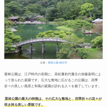
出典：
栗林公園 掬月亭
栗林公園は、江戸時代の初期に、高松藩初代藩主の加藤嘉明によ
って造られた庭園です。広大な敷地に広がるこの公園は、四季
折々の美しい風景と和風の庭園が訪れる人々を魅了しています。
栗林公園の最大の特徴は、その広大な敷地と、四季折々の花々が
咲き誇る美しい景観です。